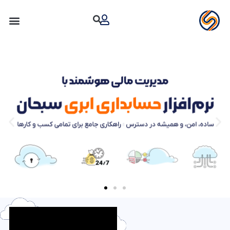
رش
ه
حتوا