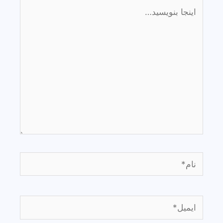
اینجا
بنویسید…
نام*
ایمیل*